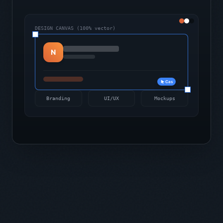
DESIGN CANVAS (100% vector)
N
Cas
Branding
UI/UX
Mockups