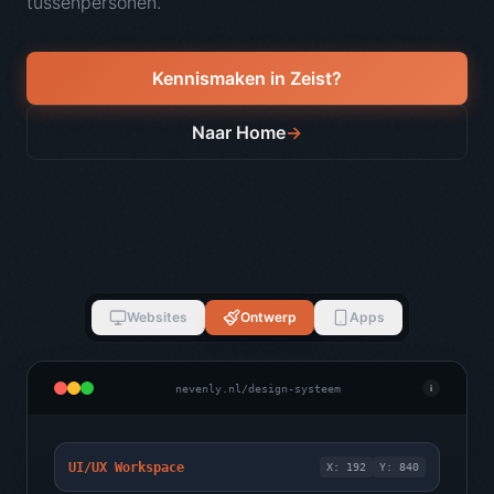
tussenpersonen.
Kennismaken in
Zeist
?
Naar Home
→
Websites
Ontwerp
Apps
nevenly.nl/design-systeem
i
UI/UX Workspace
X: 192
Y: 840