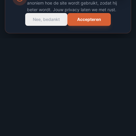
anoniem hoe de site wordt gebruikt, zodat hij
beter wordt. Jouw privacy laten we met rust.
Nee, bedankt
Accepteren
Harde code. Zacht design. Echte spullen.
Vanuit
Wijk bij Duurstede
ontwerpen en
bouwen wij alles wat jouw merk nodig heeft.
LINKEDIN
INSTAGRAM