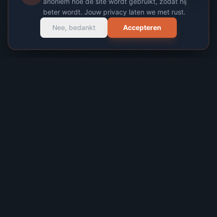
anoniem hoe de site wordt gebruikt, zodat hij
beter wordt. Jouw privacy laten we met rust.
Nee, bedankt
Accepteren
LOKAAL & PROFESSIONEEL
Waarmee kan ik je
helpen?
Alles onder één dak. Van de eerste schets tot de
livegang en hosting.