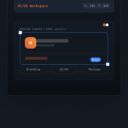
UI/UX Workspace
X: 192
Y: 840
DESIGN CANVAS (100% vector)
N
Cas
Branding
UI/UX
Mockups