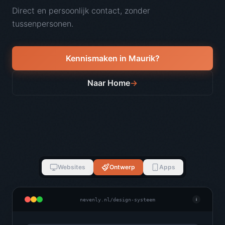
Direct en persoonlijk contact, zonder
tussenpersonen.
Kennismaken in
Maurik
?
Naar Home
→
Websites
Ontwerp
Apps
nevenly.nl/design-systeem
i