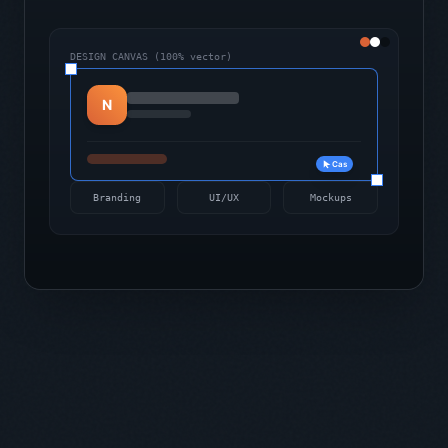
DESIGN CANVAS (100% vector)
N
Cas
Branding
UI/UX
Mockups