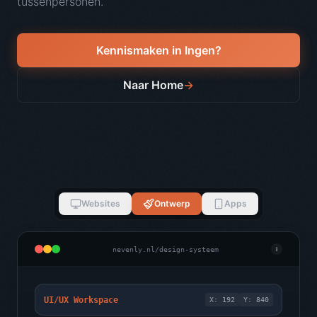
tussenpersonen.
Kennismaken in
Ingen
?
Naar Home
→
Websites
Ontwerp
Apps
nevenly.nl/design-systeem
i
UI/UX Workspace
X: 192
Y: 840