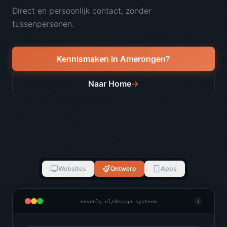
Direct en persoonlijk contact, zonder
tussenpersonen.
Kennismaken in
Amerongen
?
Naar Home
→
Websites
Ontwerp
Apps
nevenly.nl/design-systeem
i