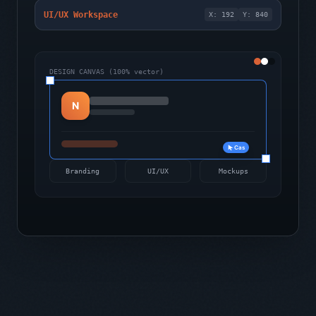
UI/UX Workspace
X: 192
Y: 840
DESIGN CANVAS (100% vector)
N
Cas
Branding
UI/UX
Mockups